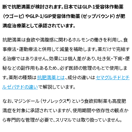
断で抗肥満薬が検討されます。日本ではGLP-1受容体作動薬
（ウゴービ）やGLP-1/GIP受容体作動薬（ゼップバウンド）が肥
満症治療薬として承認されています。
抗肥満薬は食欲や満腹感に関わるホルモンの働きを利用し、食
事療法・運動療法と併用して減量を補助します。薬だけで完結す
る治療ではありません。効果には個人差があり、吐き気・下痢・便
秘などの副作用もあるため、必ず医師の管理のもとで使用しま
す。薬剤の種類は
抗肥満薬とは
、成分の違いは
セマグルチドとチ
ルゼパチドの違い
で解説しています。
なお、マジンドール（サノレックス®）という食欲抑制薬も高度肥
満症を対象に承認されていますが、使用期間や依存性の観点か
ら専門的な管理が必要で、スリマルでは取り扱っていません。