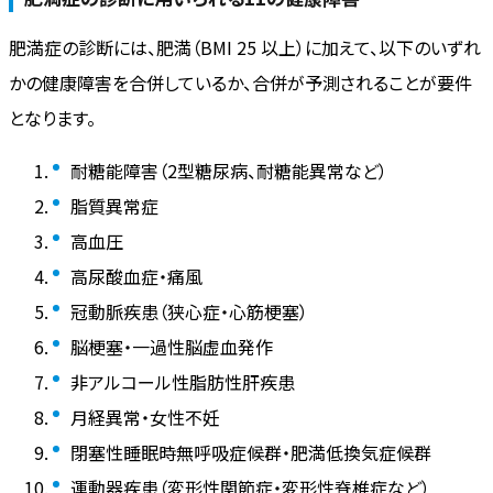
肥満症の診断には、肥満（BMI 25 以上）に加えて、以下のいずれ
かの健康障害を合併しているか、合併が予測されることが要件
となります。
耐糖能障害（2型糖尿病、耐糖能異常など）
脂質異常症
高血圧
高尿酸血症・痛風
冠動脈疾患（狭心症・心筋梗塞）
脳梗塞・一過性脳虚血発作
非アルコール性脂肪性肝疾患
月経異常・女性不妊
閉塞性睡眠時無呼吸症候群・肥満低換気症候群
運動器疾患（変形性関節症・変形性脊椎症など）