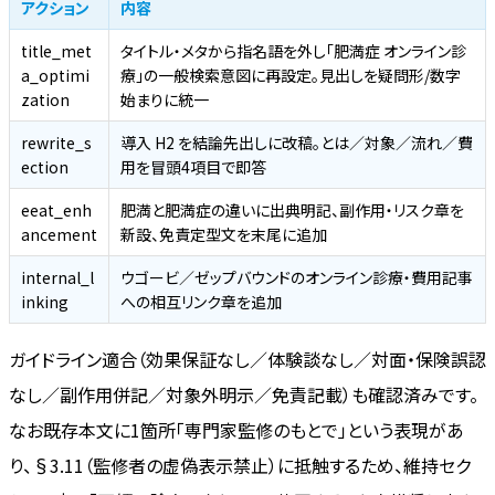
アクション
内容
title_met
タイトル・メタから指名語を外し「肥満症 オンライン診
a_optimi
療」の一般検索意図に再設定。見出しを疑問形/数字
zation
始まりに統一
rewrite_s
導入 H2 を結論先出しに改稿。とは／対象／流れ／費
ection
用を冒頭4項目で即答
eeat_enh
肥満と肥満症の違いに出典明記、副作用・リスク章を
ancement
新設、免責定型文を末尾に追加
internal_l
ウゴービ／ゼップバウンドのオンライン診療・費用記事
inking
への相互リンク章を追加
ガイドライン適合（効果保証なし／体験談なし／対面・保険誤認
なし／副作用併記／対象外明示／免責記載）も確認済みです。
なお既存本文に1箇所「専門家監修のもとで」という表現があ
り、§3.11（監修者の虚偽表示禁止）に抵触するため、維持セク