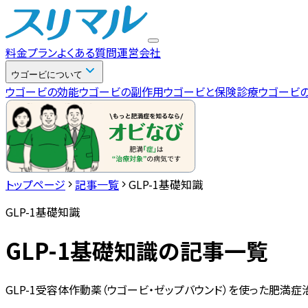
料金プラン
よくある質問
運営会社
ウゴービについて
ウゴービの効能
ウゴービの副作用
ウゴービと保険診療
ウゴービ
トップページ
記事一覧
GLP-1基礎知識
GLP-1基礎知識
GLP-1基礎知識
の記事一覧
GLP-1受容体作動薬（ウゴービ・ゼップバウンド）を使った肥満