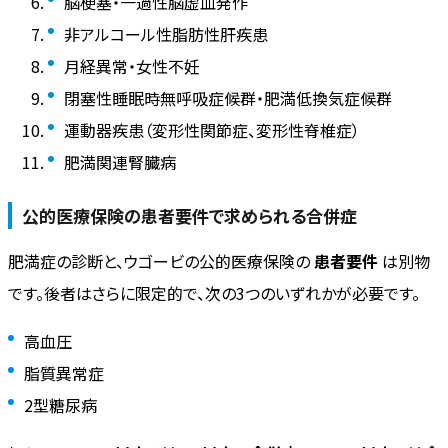
脳梗塞・一過性脳虚血発作
非アルコール性脂肪性肝疾患
月経異常・女性不妊
閉塞性睡眠時無呼吸症候群・肥満低換気症候群
運動器疾患（変形性関節症、変形性脊椎症）
肥満関連腎臓病
公的医療保険の患者要件で求められる合併症
肥満症の診断と、ウゴービの公的医療保険の
患者要件
は別物
です。後者はさらに限定的で、次の3つのいずれかが必要です。
高血圧
脂質異常症
2型糖尿病