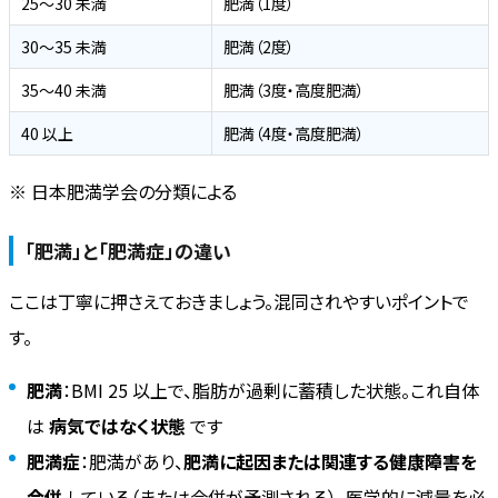
25〜30 未満
肥満（1度）
30〜35 未満
肥満（2度）
35〜40 未満
肥満（3度・高度肥満）
40 以上
肥満（4度・高度肥満）
※ 日本肥満学会の分類による
「肥満」と「肥満症」の違い
ここは丁寧に押さえておきましょう。混同されやすいポイントで
す。
肥満
：BMI 25 以上で、脂肪が過剰に蓄積した状態。これ自体
は
病気ではなく状態
です
肥満症
：肥満があり、
肥満に起因または関連する健康障害を
合併
している（または合併が予測される）、医学的に減量を必