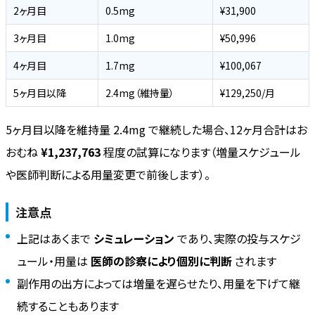
2ヶ月目
0.5mg
¥31,900
3ヶ月目
1.0mg
¥50,996
4ヶ月目
1.7mg
¥100,067
5ヶ月目以降
2.4mg（維持量）
¥129,250/月
5ヶ月目以降を維持量 2.4mg で継続した場合、12ヶ月合計はお
おむね
¥1,237,763
程度の試算になります（増量スケジュール
や医師判断による用量変更で前後します）。
注意点
上記はあくまで
シミュレーション
であり、実際の投与スケジ
ュール・用量は
医師の診察により個別に判断
されます
副作用の出方によっては増量を遅らせたり、用量を下げて継
続することもあります