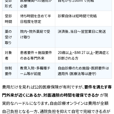
受診
医療機関への通院が
自宅から Zoom で完結
形式
必要
受診
待ち時間を含めて半
診察自体は短時間で完結
時間
日程度を想定
薬の
院内・院外薬局で受
決済後、当日〜翌営業日に発送
受け
け取り
取り
対象
患者要件＋施設要件
20歳以上・BMI 27 以上・肥満症と
者
のある専門外来
診断される方
体制
教育入院・多職種チ
自由診療のため施設・医師要件は
要件
ーム等が前提
適用外（医療法等は遵守）
費用だけを見れば公的医療保険が有利ですが、
要件を満たす専
門外来が近くにあるか
、
対面通院の時間を確保できるか
が現
実的なハードルになります。自由診療オンラインは費用が全額
自己負担となる一方、通院負担を抑えて自宅で完結できる点が