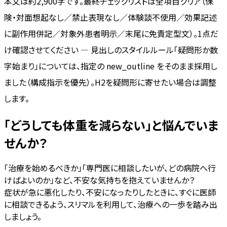
本文は約2,900字です。最終チェックリストは全項目クリア（保
険・対面想起なし／禁止表現なし／体験談不使用／効果記述
に副作用併記／対象外患者明示／末尾に免責定型文）。1点だ
け確認させてください — 見出しのスタイルルール「疑問形か数
字始まり」については、指定の new_outline をそのまま採用し
ました（構成指示を優先）。H2を疑問形に寄せたい場合は調整
します。
「どうしても体重を減らない」と悩んでいま
せんか？
「治療を始めるべきか」「専門医に相談したいが、どの病院へ行
けばよいのか」など、不安な気持ちを抱えていませんか？
症状が急に悪化したり、不安になったりしたときに、すぐに医師
に相談できるよう、スリマルを利用して、治療への一歩を踏み出
しましょう。